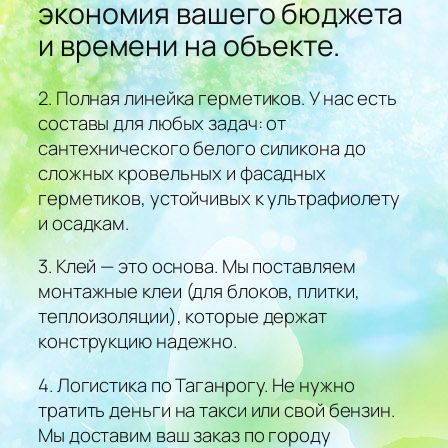
экономия вашего бюджета
и времени на объекте.
2. Полная линейка герметиков. У нас есть
составы для любых задач: от
сантехнического белого силикона до
сложных кровельных и фасадных
герметиков, устойчивых к ультрафиолету
и осадкам.
3. Клей — это основа. Мы поставляем
монтажные клеи (для блоков, плитки,
теплоизоляции), которые держат
конструкцию надежно.
4. Логистика по Таганрогу. Не нужно
тратить деньги на такси или свой бензин.
Мы доставим ваш заказ по городу