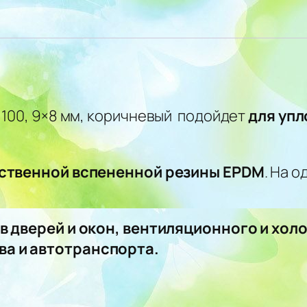
 100, 9×8 мм, коричневый подойдет
для упл
ственной вспененной резины EPDM
. На 
ов дверей и окон, вентиляционного и хо
а и автотранспорта.