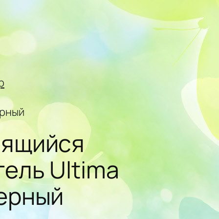
р
ерный
еящийся
ель Ultima
ерный