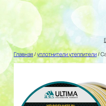
Перейти
к
содержимому
Главная
/
уплотнители утеплители
/ С