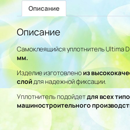
Описание
Описание
Самоклеящийся уплотнитель Ultima D
мм.
Изделие изготовлено
из высококаче
слой
для надежной фиксации.
Уплотнитель подойдет
для всех тип
машиностроительного производств