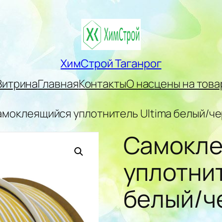
ХимСтрой Таганрог
Витрина
Главная
Контакты
О нас
цены на това
амоклеящийся уплотнитель Ultima белый/ч
Самокл
уплотнит
белый/ч