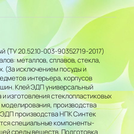
 (ТУ 20.52.10-003-90352719-2017)
лов: металлов, сплавов, стекла,
. (За исключением посуды и
редметов интерьера, корпусов
машин. Клей ЭДП универсальный
 и изготовления стеклопластиковых
, моделирования, производства
я ЭДП производства НПК Синтек
ются специальные компоненты-
ющей среды веществ. Подготовка