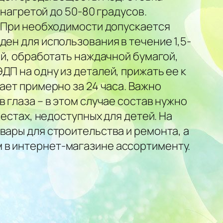
 нагретой до 50-80 градусов.
. При необходимости допускается
ен для использования в течение 1,5-
ий, обработать наждачной бумагой,
П на одну из деталей, прижать ее к
ает примерно за 24 часа. Важно
 глаза – в этом случае состав нужно
местах, недоступных для детей. На
вары для строительства и ремонта, а
 в интернет-магазине ассортименту.