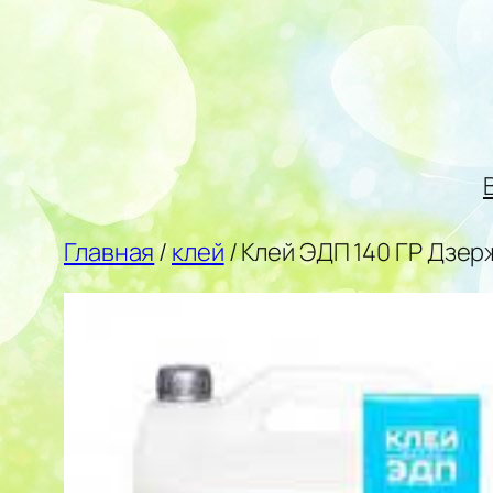
Перейти
к
содержимому
Главная
/
клей
/ Клей ЭДП 140 ГР Дзер