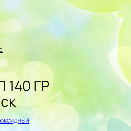
р
 140 ГР
ск
поксидный