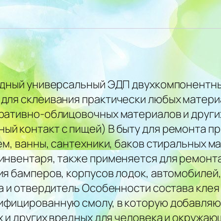
идный универсальный ЭДП двухкомпонентный
для склеивания практически любых материа
ративно-облицовочных материалов и других
й контакт с пищей) В быту для ремонта п
ем, ванны, сантехники, баков стиральных 
инвентаря, также применяется для ремонта
ия бамперов, корпусов лодок, автомобилей
ла и отвердитель Особенности состава кле
ифицированную смолу, в которую добавля
х и других вредных для человека и окружа