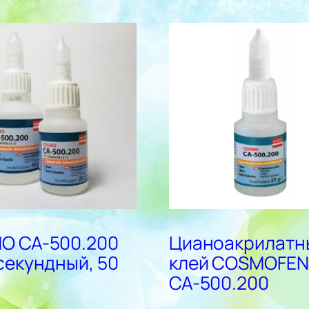
O CA-500.200
Цианоакрилатн
секундный, 50
клей COSMOFEN 
CA-500.200