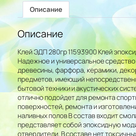
Описание
Описание
Клей ЭДП 280гр 11593900 Клей эпокс
Надежное и универсальное средство 
древесины, фарфора, керамики, деко
предметов, имеющий непосредственны
бытовой техники и акустических сист
отлично подойдет для ремонта спорт
поверхностей, ремонта и изготовлен
наливных полов В состав входит смо
представляет собой эпоксидную мод
отвердители. В составе нет токсичны