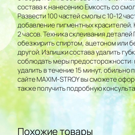
состава к нанесению Емкость со смоло
Развести 100 частей смолы с 10-12 ч
добавление пигментных красителей. К
2 часов. Техника склеивания деталей
обезжирить спиртом, ацетоном или бе
другой. Излишки состава удалить губ
соблюдать меры предосторожности: не
удалить в течение 15 минут, обильно 
сайте MAXIM-STROY вы сможете оформи
также получить подробную консульта
Похожие товары