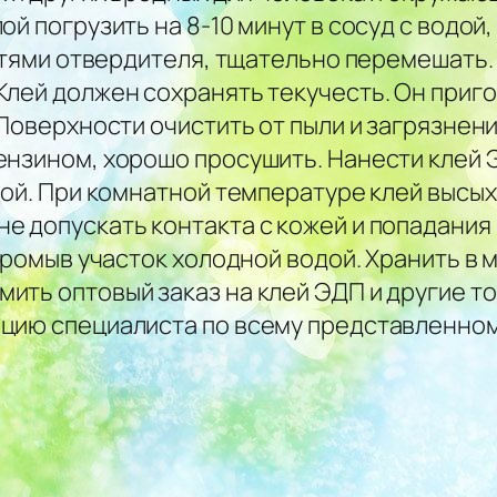
й погрузить на 8-10 минут в сосуд с водой,
астями отвердителя, тщательно перемешать
лей должен сохранять текучесть. Он пригод
 Поверхности очистить от пыли и загрязнен
нзином, хорошо просушить. Нанести клей ЭД
кой. При комнатной температуре клей высых
 допускать контакта с кожей и попадания в
промыв участок холодной водой. Хранить в 
ть оптовый заказ на клей ЭДП и другие то
цию специалиста по всему представленном