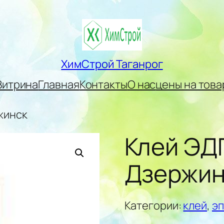
ХимСтрой Таганрог
Витрина
Главная
Контакты
О нас
цены на това
жинск
Клей ЭДП
Дзержин
Категории:
клей
,
э