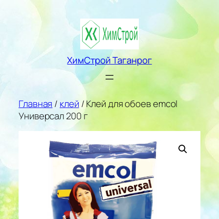
Перейти
к
содержимому
ХимСтрой Таганрог
Главная
/
клей
/ Клей для обоев emcol
Универсал 200 г