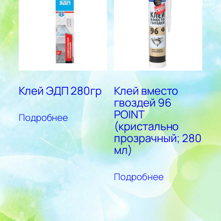
Клей ЭДП 280гр
Клей вместо
гвоздей 96
POINT
Подробнее
(кристально
прозрачный; 280
мл)
Подробнее