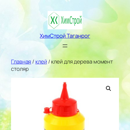
Перейти
к
содержимому
ХимСтрой Таганрог
Главная
/
клей
/ клей для дерева момент
столяр