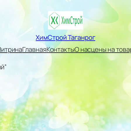
ХимСтрой Таганрог
Витрина
Главная
Контакты
О нас
цены на това
ый”