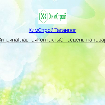
ХимСтрой Таганрог
Витрина
Главная
Контакты
О нас
цены на това