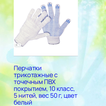
Перчатки
трикотажные с
точечным ПВХ
покрытием, 10 класс,
5 нитей, вес 50 г, цвет
белый