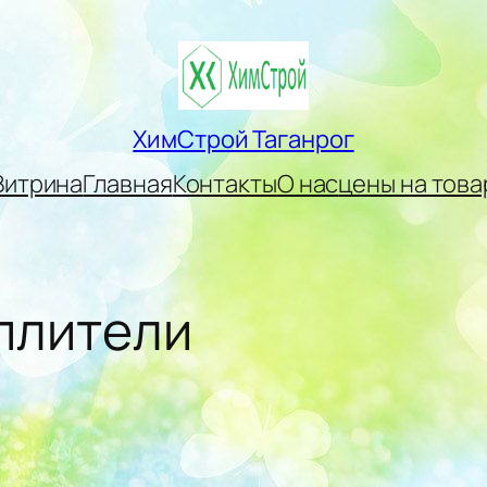
ХимСтрой Таганрог
Витрина
Главная
Контакты
О нас
цены на това
плители