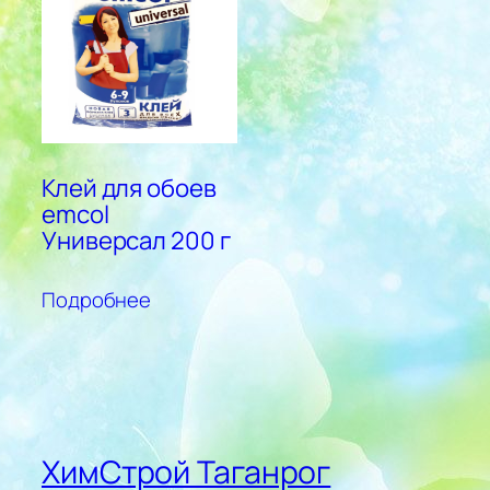
Клей для обоев
emcol
Универсал 200 г
Подробнее
ХимСтрой Таганрог