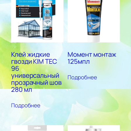
Клей жидкие
Момент монтаж
гвозди KIM TEC
125мпл
96
универсальный
Подробнее
прозрачный шов
280 мл
Подробнее