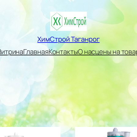
ХимСтрой Таганрог
Витрина
Главная
Контакты
О нас
цены на това