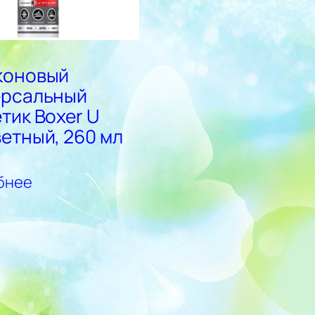
коновый
ерсальный
тик Boxer U
етный, 260 мл
бнее