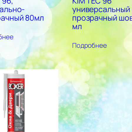
 96,
KIM TEC 96
ально-
универсальный
рачный 80мл
прозрачный шов
мл
бнее
Подробнее