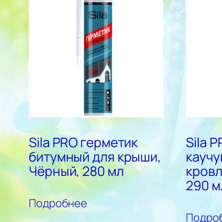
Sila PRO герметик
Sila 
битумный для крыши,
каучу
Чёрный, 280 мл
кровл
290 м
Подробнее
Подро