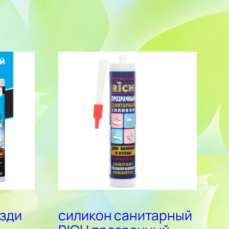
озди
силикон санитарный