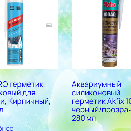
PRO герметик
Аквариумный
ковый для
силиконовый
и, Кирпичный,
герметик Akfix 
л
черный/прозра
280 мл
бнее