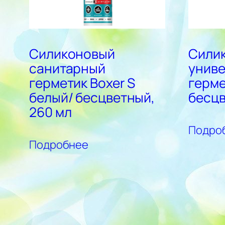
Силиконовый
Сили
санитарный
унив
герметик Boxer S
герме
белый/ бесцветный,
бесцв
260 мл
Подро
Подробнее