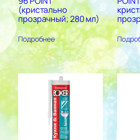
96 POINT
POINT
(кристально
крист
прозрачный; 280 мл)
проз
Подробнее
Подро